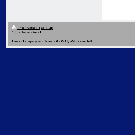
Druckversion
|
Sitemap
© Holzhauer GmbH
Diese Homepage wurde mit
IONOS MyWebsite
erstellt.