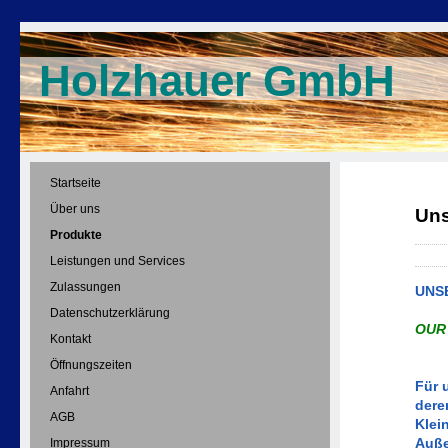
Holzhauer GmbH
Startseite
Über uns
Uns
Produkte
Leistungen und Services
Zulassungen
UNS
Datenschutzerklärung
OUR
Kontakt
Öffnungszeiten
Für 
Anfahrt
dere
AGB
Klei
Auße
Impressum