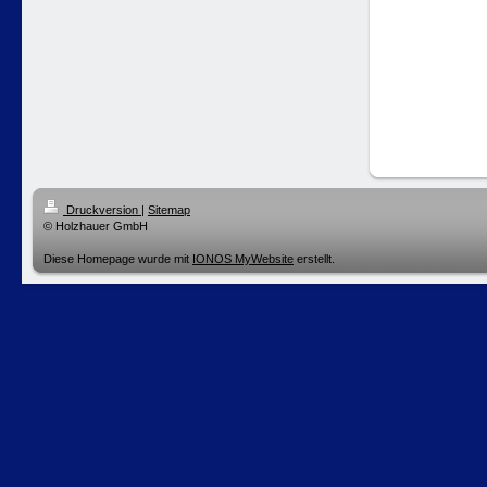
Druckversion
|
Sitemap
© Holzhauer GmbH
Diese Homepage wurde mit
IONOS MyWebsite
erstellt.